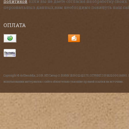
политикой
. Если вы не даете согласия на обработку своих
персональных данных,вам необходимо покинуть наш сай
ОПЛАТА
Copyright © ArtDecoMix, 2019, ИП Ситар О.В ИНН 181901262575, ОГРНИП 319183200016690.
использовании материалов с сайта обязательно указание прямой ссылки на источник.