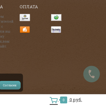
А
ОПЛАТА
ем
тителей
 с
сли вы
тку
х,вам
айт.
Согласен
и на источник.
0 руб.
0