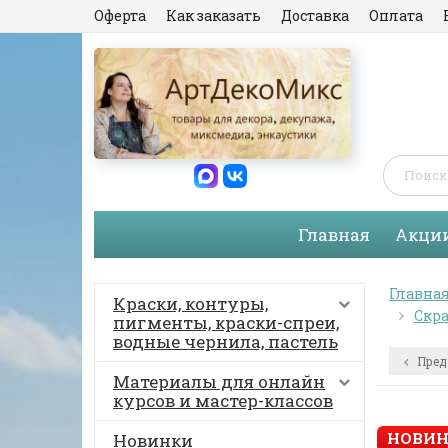
Оферта
Как заказать
Доставка
Оплата
Главная
Акци
Главна
Краски, контуры,
Скра
пигменты, краски-спреи,
водные чернила, пастель
Пред
Материалы для онлайн
курсов и мастер-классов
НОВИН
Новинки