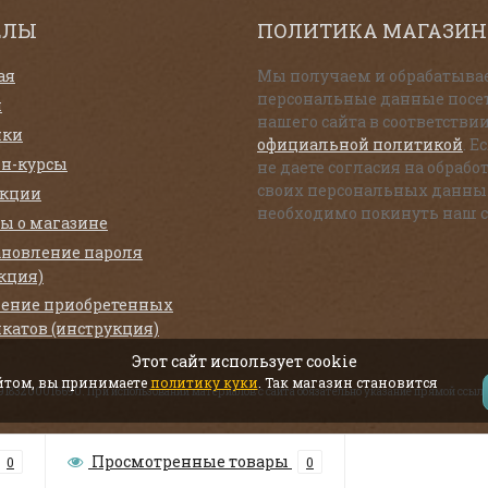
ЕЛЫ
ПОЛИТИКА МАГАЗИН
ая
Мы получаем и обрабатыва
персональные данные посе
и
нашего сайта в соответствии
нки
официальной политикой
. Е
н-курсы
не даете согласия на обрабо
своих персональных данны
екции
необходимо покинуть наш с
ы о магазине
ановление пароля
кция)
ение приобретенных
катов (инструкция)
Этот сайт использует cookie
айтом, вы принимаете
политику куки
. Так магазин становится
319183200016690. При использовании материалов с сайта обязательно указание прямой ссылк
Просмотренные товары
0
0