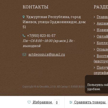
КОНТАКТЫ
РАЗД
Удмуртская Республика, город
Главн
Ижевск, улица Орджоникидзе, дом
Акци
51
Нови
+7(950) 823-81-57
Онлай
Пн—Сб 8:00—18:00 (вр.мск.), Вс -
Колл
выходной
Отзыв
artdecomix@mail.ru
Восст
(инстру
Получ
сертифи
Пользуясь с
Copyright © ArtDecoMix, 2019, ИП Ситар О.В ИНН 181901262575, ОГРНИП 
удобнее.
Избранное
Сравнить товары
0