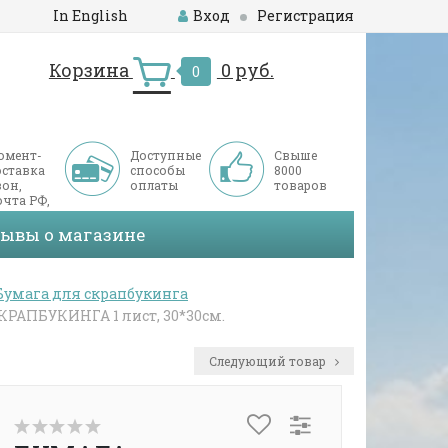
In English
Вход
Регистрация
Корзина
0 руб.
0
омент-
Доступные
Свыше
оставка
способы
8000
он,
оплаты
товаров
чта РФ,
ДЭК
зывы о магазине
Бумага для скрапбукинга
АПБУКИНГА 1 лист, 30*30см.
Следующий товар