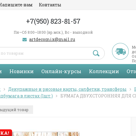
Напишите нам
Контакты
+7(950) 823-81-57
Пн—Сб 8:00—18:00 (вр.мск.), Вс - выходной
artdecomix@mail.ru
М
д
Оз
По
С
и
Новинки
Онлайн-курсы
Коллекции
От
я
Декупажные и рисовые карты, салфетки, трансферы
пбумага в листах (1шт.)
БУМАГА ДВУХСТОРОННЯЯ ДЛЯ СКР
ыдущий товар
КА!