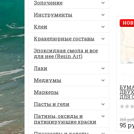
Золочение
Инструменты
НОВ
Клеи
Кракелюрные составы
Эпоксидная смола и все
для нее (Resin Art)
Лаки
Медиумы
БУМ
Маркеры
ДВУХ
ДЛЯ 
1 лис
Пасты и гели
Патины, оксиды и
165 руб
патинирующие краски
95 р
Планшеты и холсты