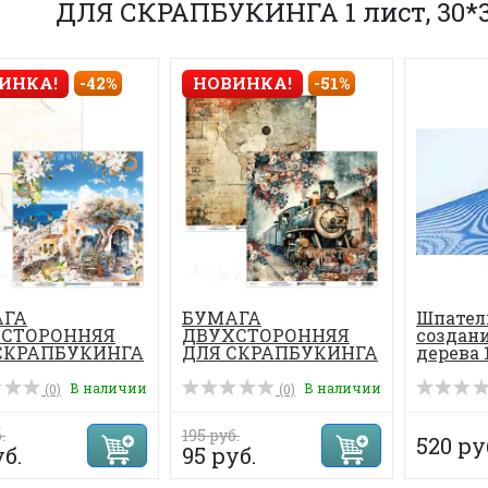
ДЛЯ СКРАПБУКИНГА 1 лист, 30*3
ИНКА!
-42%
НОВИНКА!
-51%
АГА
БУМАГА
Шпател
СТОРОННЯЯ
ДВУХСТОРОННЯЯ
создан
СКРАПБУКИНГА
ДЛЯ СКРАПБУКИНГА
дерева 
т, 30*30см.
ПАРОВОЗ 1 лист, 30*...
В наличии
В наличии
(0)
(0)
.
195 руб.
520 ру
уб.
95 руб.