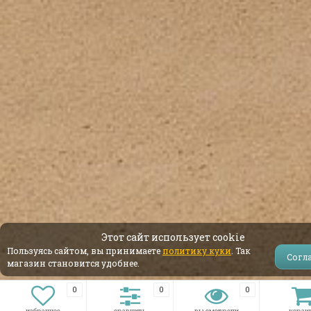
Этот сайт использует cookie
Пользуясь сайтом, вы принимаете
политику куки
. Так
Согл
магазин становится удобнее.
0
0
0