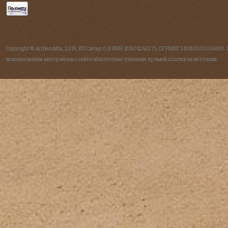
Copyright © ArtDecoMix, 2019, ИП Ситар О.В ИНН 181901262575, ОГРНИП 319183200016690.
использовании материалов с сайта обязательно указание прямой ссылки на источник.