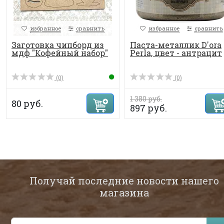
избранное
сравнить
избранное
сравнить
Заготовка чипборд из
Паста-металлик D'ora
мдф "Кофейный набор"
Perla, цвет - антрацит
(0)
(0)
1 380 руб.
80 руб.
897 руб.
Получай последние новости нашего
магазина