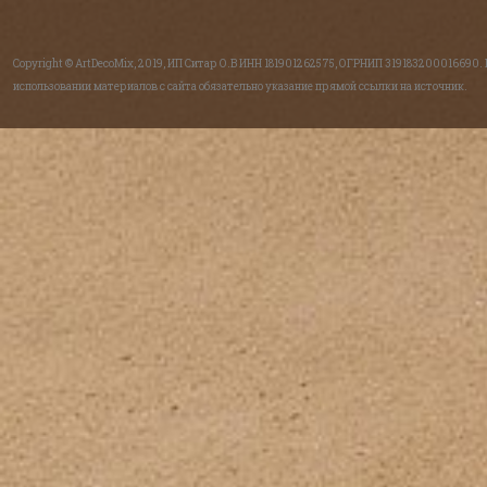
Copyright © ArtDecoMix, 2019, ИП Ситар О.В ИНН 181901262575, ОГРНИП 319183200016690.
использовании материалов с сайта обязательно указание прямой ссылки на источник.