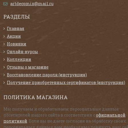
artdecomix@mail.ru
РАЗДЕЛЫ
Главная
Акции
Новинки
Онлайн-курсы
Коллекции
Отзывы о магазине
Восстановление пароля (инструкция)
Получение приобретенных сертификатов (инструкция)
ПОЛИТИКА МАГАЗИНА
Мы получаем и обрабатываем персональные данные
посетителей нашего сайта в соответствии с
официальной
политикой
. Если вы не даете согласия на обработку своих
персональных данных,вам необходимо покинуть наш сай