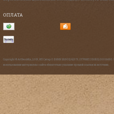
ОПЛАТА
Copyright © ArtDecoMix, 2019, ИП Ситар О.В ИНН 181901262575, ОГРНИП 319183200016690.
использовании материалов с сайта обязательно указание прямой ссылки на источник.