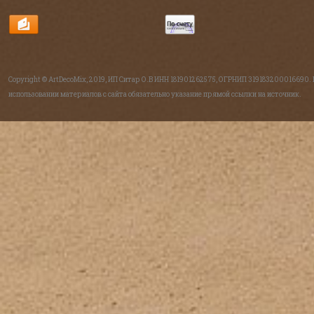
Copyright © ArtDecoMix, 2019, ИП Ситар О.В ИНН 181901262575, ОГРНИП 319183200016690.
использовании материалов с сайта обязательно указание прямой ссылки на источник.