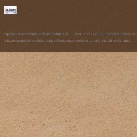
Copyright © ArtDecoMix, 2019, ИП Ситар О.В ИНН 181901262575, ОГРНИП 319183200016690.
использовании материалов с сайта обязательно указание прямой ссылки на источник.