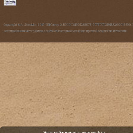
Copyright © ArtDecoMix, 2019, ИП Ситар О.В ИНН 181901262575, ОГРНИП 319183200016690.
использовании материалов с сайта обязательно указание прямой ссылки на источник.
Этот сайт использует cookie