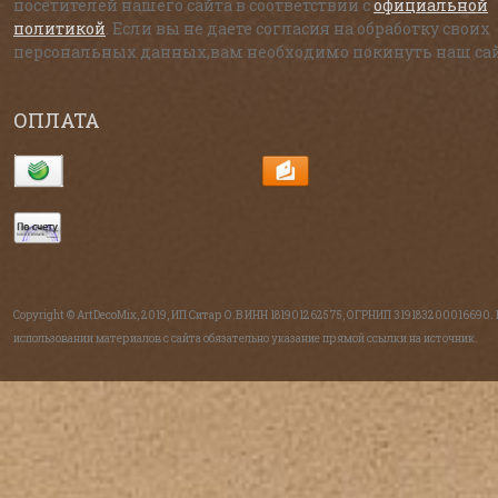
посетителей нашего сайта в соответствии с
официальной
политикой
. Если вы не даете согласия на обработку своих
персональных данных,вам необходимо покинуть наш сай
ОПЛАТА
Copyright © ArtDecoMix, 2019, ИП Ситар О.В ИНН 181901262575, ОГРНИП 319183200016690.
использовании материалов с сайта обязательно указание прямой ссылки на источник.