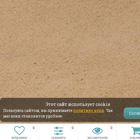
Этот сайт использует cookie
Пользуясь сайтом, вы принимаете
политику куки
. Так
Согл
магазин становится удобнее.
0
0
0
избранное
сравнить
вы смотрели
корзи