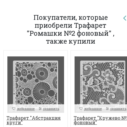
Покупатели, которые
приобрели Трафарет
"Ромашки №2 фоновый" ,
также купили
избранное
сравнить
избранное
сравнить
Трафарет "Абстракция
Трафарет "Кружево №
круги"
фоновый"