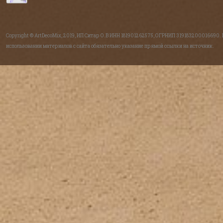
Copyright © ArtDecoMix, 2019, ИП Ситар О.В ИНН 181901262575, ОГРНИП 319183200016690.
использовании материалов с сайта обязательно указание прямой ссылки на источник.