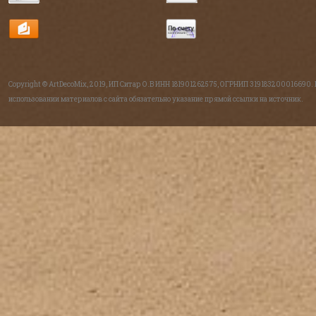
Copyright © ArtDecoMix, 2019, ИП Ситар О.В ИНН 181901262575, ОГРНИП 319183200016690.
использовании материалов с сайта обязательно указание прямой ссылки на источник.