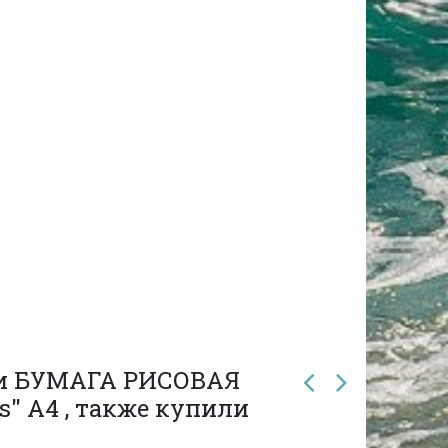
ли БУМАГА РИСОВАЯ
s" А4 , также купили