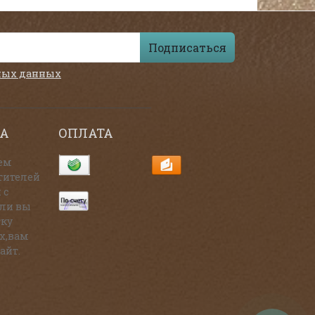
Подписаться
ных данных
А
ОПЛАТА
ем
тителей
 с
сли вы
тку
х,вам
айт.