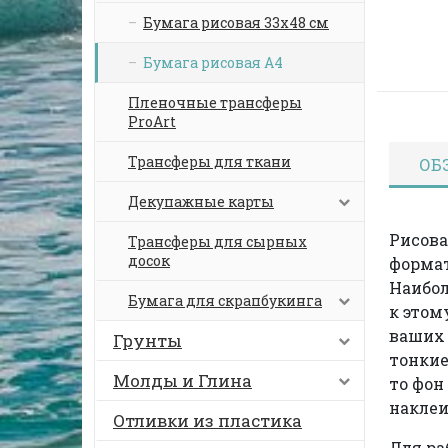
Бумага рисовая 33х48 см
Бумага рисовая А4
Пленочные трансферы
ProArt
Трансферы для ткани
ОБ
Декупажные карты
Рисова
Трансферы для сырных
досок
формат
Наибо
Бумага для скрапбукинга
к этом
ваших 
Грунты
тонкие
Молды и Глина
то фон
наклеи
Отливки из пластика
Для ра