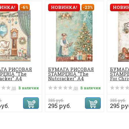
ИНКА!
-6%
НОВИНКА!
-23%
НОВИ
ГА РИСОВАЯ
БУМАГА РИСОВАЯ
БУМАГ
PERIA "The
STAMPERIA "The
STAMPE
acker" А4
Nutcracker" А4
For Chri
В наличии
В наличии
(0)
(0)
б.
385 руб.
385 руб.
руб.
295 руб.
295 ру