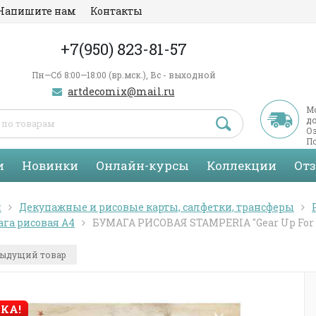
Напишите нам
Контакты
+7(950) 823-81-57
Пн—Сб 8:00—18:00 (вр.мск.), Вс - выходной
artdecomix@mail.ru
М
д
Оз
По
С
и
Новинки
Онлайн-курсы
Коллекции
От
я
Декупажные и рисовые карты, салфетки, трансферы
га рисовая А4
БУМАГА РИСОВАЯ STAMPERIA "Gear Up For 
ыдущий товар
КА!