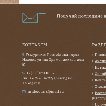
Получай последние 
КОНТАКТЫ
РАЗД
Удмуртская Республика, город
Главн
Ижевск, улица Орджоникидзе, дом
Акци
51
Нови
+7(950) 823-81-57
Онлай
Пн—Сб 8:00—18:00 (вр.мск.), Вс -
Колл
выходной
Отзыв
artdecomix@mail.ru
Восст
(инстру
Получ