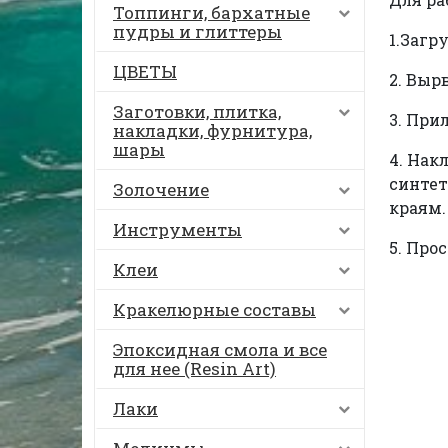
Топпинги, бархатные
пудры и глиттеры
1.Загр
ЦВЕТЫ
2. Выр
Заготовки, плитка,
3. При
накладки, фурнитура,
шары
4. Нак
синтет
Золочение
краям.
Инструменты
5. Про
Клеи
Кракелюрные составы
Эпоксидная смола и все
для нее (Resin Art)
Лаки