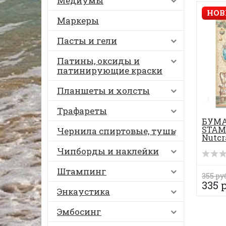
Медиумы
НОВ
Маркеры
Пасты и гели
Патины, оксиды и
патинирующие краски
Планшеты и холсты
Трафареты
БУМА
STAM
Чернила спиртовые, тушь
Nutcr
Чипборды и наклейки
Штампинг
355 ру
335 
Энкаустика
Эмбосинг