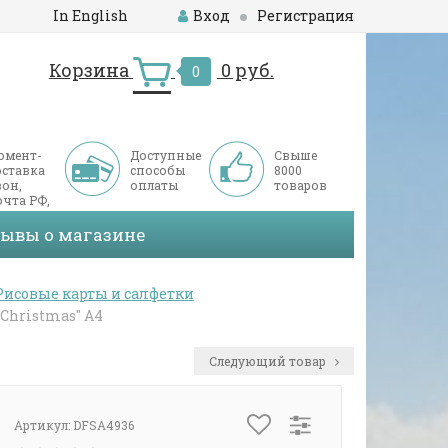
In English
Вход
Регистрация
Корзина
0 руб.
0
омент-
Доступные
Свыше
оставка
способы
8000
он,
оплаты
товаров
чта РФ,
ДЭК
зывы о магазине
Рисовые карты и салфетки
Christmas" А4
Следующий товар
Артикул:
DFSA4936