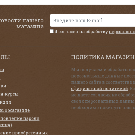
новости нашего
магазина
Я согласен на обработку
персональ
ЕЛЫ
ПОЛИТИКА МАГАЗИН
ая
Мы получаем и обрабатыва
персональные данные посе
и
нашего сайта в соответствии
нки
официальной политикой
. Е
н-курсы
не даете согласия на обрабо
своих персональных данны
екции
необходимо покинуть наш с
ы о магазине
ановление пароля
кция)
ение приобретенных