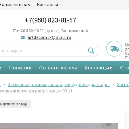
Напишите нам
Контакты
+7(950) 823-81-57
Пн—Сб 8:00—18:00 (вр.мск.), Вс - выходной
artdecomix@mail.ru
М
д
Оз
По
С
и
Новинки
Онлайн-курсы
Коллекции
От
я
Заготовки, плитка, накладки, фурнитура, шары
Загот
товка шкатулка папье-маше 001/1
ыдущий товар