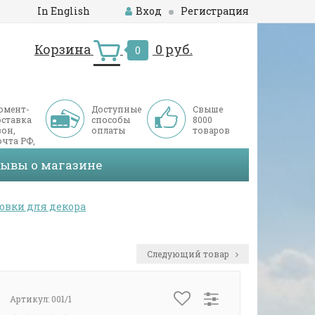
In English
Вход
Регистрация
Корзина
0 руб.
0
омент-
Доступные
Свыше
оставка
способы
8000
он,
оплаты
товаров
чта РФ,
ДЭК
зывы о магазине
овки для декора
Следующий товар
Артикул:
001/1