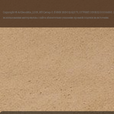
Copyright © ArtDecoMix, 2019, ИП Ситар О.В ИНН 181901262575, ОГРНИП 319183200016690.
использовании материалов с сайта обязательно указание прямой ссылки на источник.