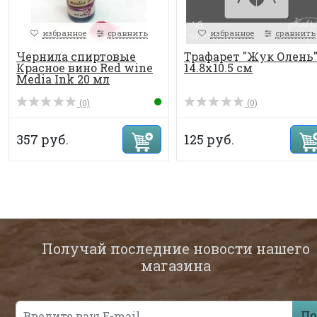
избранное
сравнить
избранное
сравнить
Чернила спиртовые
Трафарет "Жук Олень
Красное вино Red wine
14.8х10.5 см
Media Ink 20 мл
(0)
(0)
357 руб.
125 руб.
Получай последние новости нашего
магазина
По