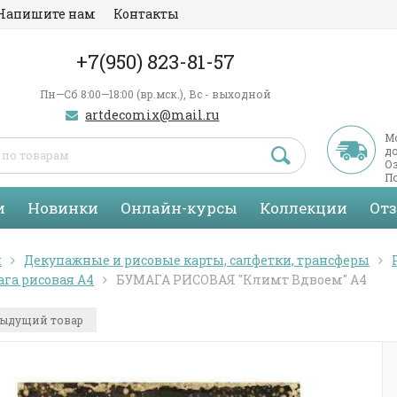
Напишите нам
Контакты
+7(950) 823-81-57
Пн—Сб 8:00—18:00 (вр.мск.), Вс - выходной
artdecomix@mail.ru
М
д
Оз
По
С
и
Новинки
Онлайн-курсы
Коллекции
От
я
Декупажные и рисовые карты, салфетки, трансферы
га рисовая А4
БУМАГА РИСОВАЯ "Климт Вдвоем" А4
ыдущий товар