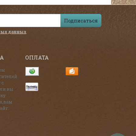
Подписаться
ных данных
А
ОПЛАТА
ем
тителей
 с
сли вы
тку
х,вам
айт.