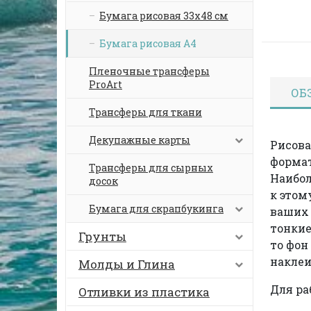
Бумага рисовая 33х48 см
Бумага рисовая А4
Пленочные трансферы
ProArt
ОБ
Трансферы для ткани
Декупажные карты
Рисова
формат
Трансферы для сырных
Наибо
досок
к этом
Бумага для скрапбукинга
ваших 
тонкие
Грунты
то фон
наклеи
Молды и Глина
Для ра
Отливки из пластика