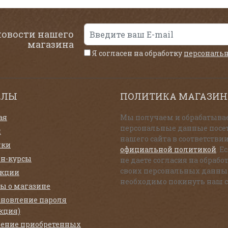
новости нашего
магазина
Я согласен на обработку
персональ
ЕЛЫ
ПОЛИТИКА МАГАЗИН
ая
Мы получаем и обрабатыва
персональные данные посе
и
нашего сайта в соответствии
нки
официальной политикой
. Е
н-курсы
не даете согласия на обрабо
своих персональных данны
екции
необходимо покинуть наш с
ы о магазине
ановление пароля
кция)
ение приобретенных