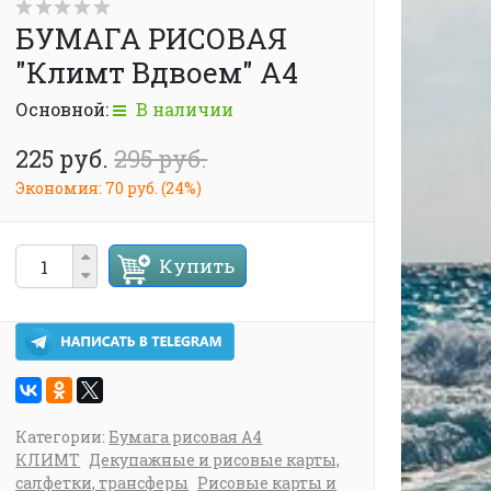
БУМАГА РИСОВАЯ
"Климт Вдвоем" А4
Основной:
В наличии
225 руб.
295 руб.
Экономия:
70 руб.
(
24%
)
Купить
Категории:
Бумага рисовая А4
КЛИМТ
Декупажные и рисовые карты,
салфетки, трансферы
Рисовые карты и