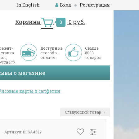
In English
Вход
Регистрация
Корзина
0 руб.
0
омент-
Доступные
Свыше
оставка
способы
8000
он,
оплаты
товаров
чта РФ,
ДЭК
зывы о магазине
Рисовые карты и салфетки
Следующий товар
Артикул:
DFSA4637