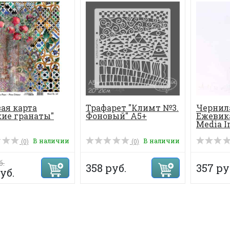
ая карта
Трафарет "Климт №3.
Чернил
ие гранаты"
Фоновый" А5+
Ежевика
Media I
В наличии
В наличии
(0)
(0)
б.
358 руб.
357 ру
уб.