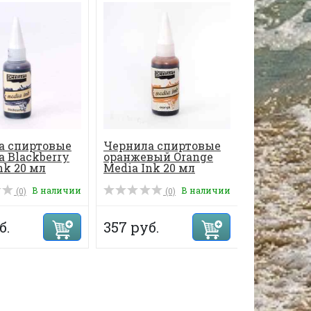
а спиртовые
Чернила спиртовые
ФОРМА Д
 Blackberry
оранжевый Orange
МЯГКИХ
nk 20 мл
Media Ink 20 мл
МОДЕЛИ
ПАСТ "АТ
ПИСЬМА&.
В наличии
В наличии
(0)
(0)
б.
357 руб.
555 руб.