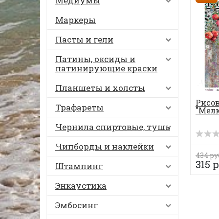
Медиумы
Маркеры
Пасты и гели
Патины, оксиды и
патинирующие краски
Планшеты и холсты
Рисов
Трафареты
"Мелк
Чернила спиртовые, тушь
Чипборды и наклейки
434 ру
315 р
Штампинг
Энкаустика
Эмбосинг