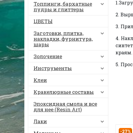
1.Загр
Топпинги, бархатные
пудры и глиттеры
2. Выр
ЦВЕТЫ
3. При
Заготовки, плитка,
4. Нак
накладки, фурнитура,
шары
синтет
краям.
Золочение
5. Про
Инструменты
Клеи
Кракелюрные составы
Эпоксидная смола и все
для нее (Resin Art)
Лаки
-27%