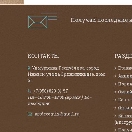
Получай последние 
КОНТАКТЫ
РАЗД
Удмуртская Республика, город
Главн
Ижевск, улица Орджоникидзе, дом
Акци
51
Нови
+7(950) 823-81-57
Онлай
Пн—Сб 8:00—18:00 (вр.мск.), Вс -
Колл
выходной
Отзыв
artdecomix@mail.ru
Восст
(инстру
Получ