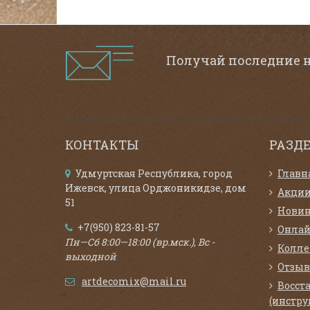
Получай последние 
КОНТАКТЫ
РАЗД
Удмуртская Республика, город
Главн
Ижевск, улица Орджоникидзе, дом
Акци
51
Нови
+7(950) 823-81-57
Онлай
Пн—Сб 8:00—18:00 (вр.мск.), Вс -
Колл
выходной
Отзыв
artdecomix@mail.ru
Восст
(инстру