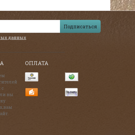
Подписаться
ных данных
А
ОПЛАТА
ем
тителей
 с
сли вы
тку
х,вам
айт.