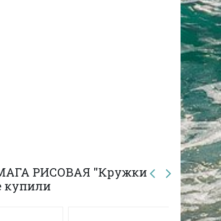
УМАГА РИСОВАЯ "Кружки
же купили