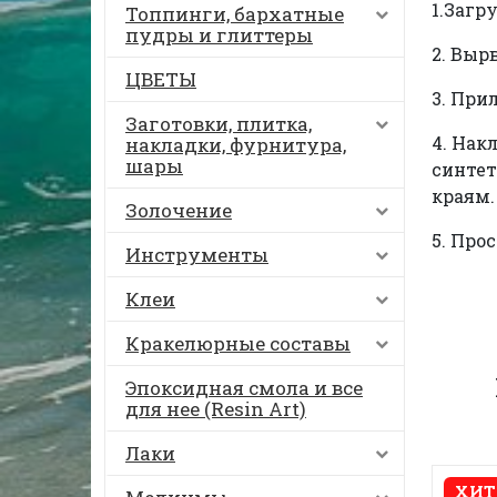
1.Загр
Топпинги, бархатные
пудры и глиттеры
2. Выр
ЦВЕТЫ
3. При
Заготовки, плитка,
4. Нак
накладки, фурнитура,
шары
синтет
краям.
Золочение
5. Про
Инструменты
Клеи
Кракелюрные составы
Эпоксидная смола и все
для нее (Resin Art)
Лаки
ХИТ