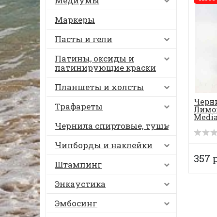
Медиумы
Маркеры
Пасты и гели
Патины, оксиды и
патинирующие краски
Планшеты и холсты
Черн
Трафареты
Лимо
Media
Чернила спиртовые, тушь
Чипборды и наклейки
357 
Штампинг
Энкаустика
Эмбосинг