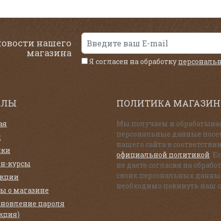
новости нашего
магазина
Я согласен на обработку
персональ
ЕЛЫ
ПОЛИТИКА МАГАЗИН
ая
Мы получаем и обрабатыва
персональные данные посе
и
нашего сайта в соответствии
нки
официальной политикой
. Е
н-курсы
не даете согласия на обрабо
своих персональных данны
екции
необходимо покинуть наш с
ы о магазине
ановление пароля
кция)