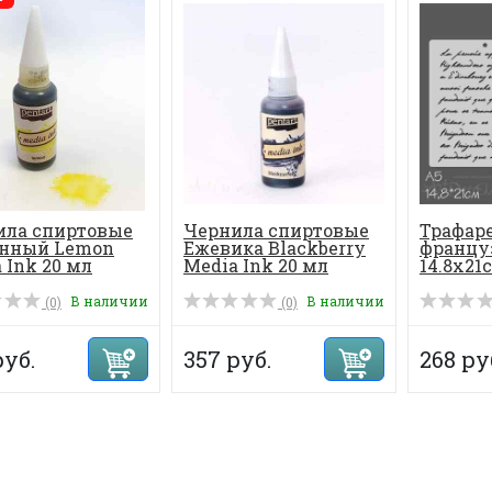
ила спиртовые
Чернила спиртовые
Трафаре
нный Lemon
Ежевика Blackberry
францу
 Ink 20 мл
Media Ink 20 мл
14.8х21
В наличии
В наличии
(0)
(0)
руб.
357 руб.
268 ру