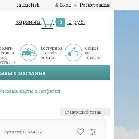
In English
Вход
Регистрация
Корзина
0 руб.
0
омент-
Доступные
Свыше
оставка
способы
8000
он,
оплаты
товаров
чта РФ,
ДЭК
зывы о магазине
Рисовые карты и салфетки
Следующий товар
Артикул:
DFSA4657