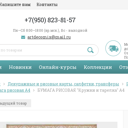
Напишите нам
Контакты
+7(950) 823-81-57
Пн—Сб 8:00—18:00 (вр.мск.), Вс - выходной
artdecomix@mail.ru
М
д
Оз
По
С
и
Новинки
Онлайн-курсы
Коллекции
От
я
Декупажные и рисовые карты, салфетки, трансферы
га рисовая А4
БУМАГА РИСОВАЯ "Кружки и тарелка" А4
ыдущий товар