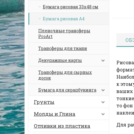
Бумага рисовая 33х48 см
Бумага рисовая А4
Пленочные трансферы
ProArt
ОБ
Трансферы для ткани
Декупажные карты
Рисова
формат
Трансферы для сырных
Наибо
досок
к этом
Бумага для скрапбукинга
ваших 
тонкие
Грунты
то фон
наклеи
Молды и Глина
Для ра
Отливки из пластика