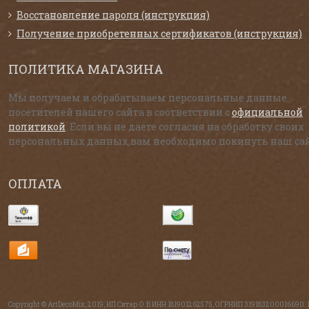
Восстановление пароля (инструкция)
Получение приобретенных сертификатов (инструкция)
ПОЛИТИКА МАГАЗИНА
Мы получаем и обрабатываем персональные данные
посетителей нашего сайта в соответствии с
официальной
политикой
. Если вы не даете согласия на обработку своих
персональных данных,вам необходимо покинуть наш сай
ОПЛАТА
Copyright © ArtDecoMix, 2019, ИП Ситар О.В ИНН 181901262575, ОГРНИП 319183200016690.