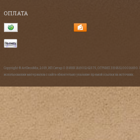
ОПЛАТА
Copyright © ArtDecoMix, 2019, ИП Ситар О.В ИНН 181901262575, ОГРНИП 319183200016690.
использовании материалов с сайта обязательно указание прямой ссылки на источник.