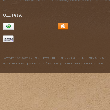
ОПЛАТА
Copyright © ArtDecoMix, 2019, ИП Ситар О.В ИНН 181901262575, ОГРНИП 319183200016690.
использовании материалов с сайта обязательно указание прямой ссылки на источник.