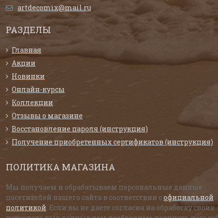
artdecomix@mail.ru
РАЗДЕЛЫ
Главная
Акции
Новинки
Онлайн-курсы
Коллекции
Отзывы о магазине
Восстановление пароля (инструкция)
Получение приобретенных сертификатов (инструкция)
ПОЛИТИКА МАГАЗИНА
Мы получаем и обрабатываем персональные данные
посетителей нашего сайта в соответствии с
официальной
политикой
. Если вы не даете согласия на обработку своих
персональных данных,вам необходимо покинуть наш сай