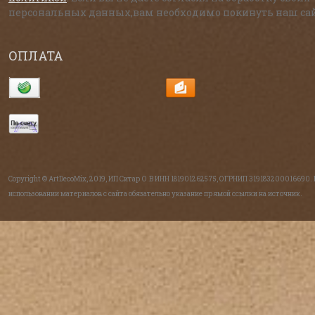
персональных данных,вам необходимо покинуть наш сай
ОПЛАТА
Copyright © ArtDecoMix, 2019, ИП Ситар О.В ИНН 181901262575, ОГРНИП 319183200016690.
использовании материалов с сайта обязательно указание прямой ссылки на источник.