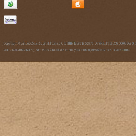
Copyright © ArtDecoMix, 2019, ИП Ситар О.В ИНН 181901262575, ОГРНИП 319183200016690.
использовании материалов с сайта обязательно указание прямой ссылки на источник.