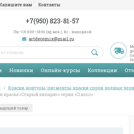
Напишите нам
Контакты
+7(950) 823-81-57
Пн—Сб 8:00—18:00 (вр.мск.), Вс - выходной
artdecomix@mail.ru
М
д
Оз
По
С
и
Новинки
Онлайн-курсы
Коллекции
От
я
Краски, контуры, пигменты, краски-спреи, водные черн
я краска «Старый кипарис» серия «Classic»
ыдущий товар