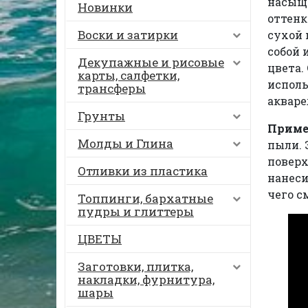
насыще
Новинки
оттенк
Воски и затирки
сухой 
собой 
Декупажные и рисовые
цвета.
карты, салфетки,
исполь
трансферы
акваре
Грунты
Приме
Молды и Глина
пыли. 
поверх
Отливки из пластика
нанеси
чего с
Топпинги, бархатные
пудры и глиттеры
ЦВЕТЫ
Заготовки, плитка,
накладки, фурнитура,
шары