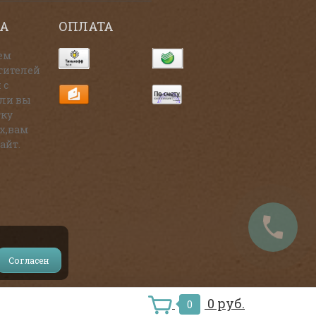
А
ОПЛАТА
ем
тителей
 с
сли вы
тку
х,вам
айт.
Согласен
и на источник.
0 руб.
0