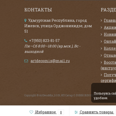
КОНТАКТЫ
РАЗД
Удмуртская Республика, город
Главн
Ижевск, улица Орджоникидзе, дом
Акци
51
Нови
+7(950) 823-81-57
Онлай
Пн—Сб 8:00—18:00 (вр.мск.), Вс -
Колл
выходной
Отзыв
artdecomix@mail.ru
Восст
(инстру
Получ
сертифи
Пользуясь с
Copyright © ArtDecoMix, 2019, ИП Ситар О.В ИНН 181901262575, ОГРНИП 
удобнее.
Избранное
Сравнить товары
0