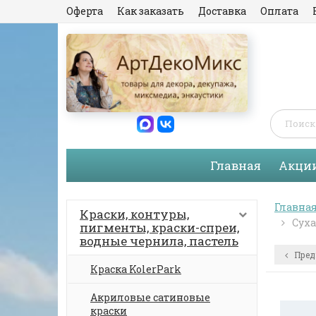
Оферта
Как заказать
Доставка
Оплата
Главная
Акци
Главна
Краски, контуры,
Суха
пигменты, краски-спреи,
водные чернила, пастель
Пред
Краска KolerPark
Акриловые сатиновые
краски