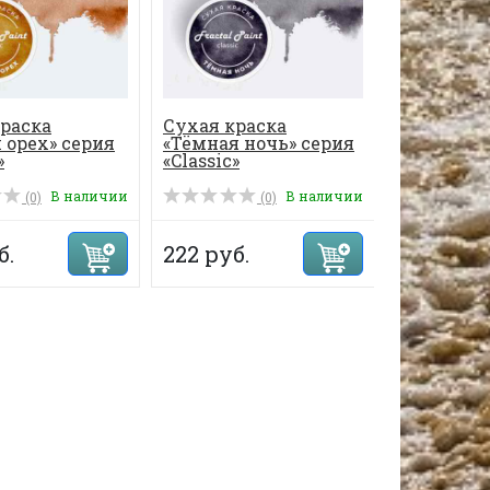
раска
Сухая краска
Сухая кра
 орех» серия
«Тёмная ночь» серия
лето» сери
»
«Classic»
В наличии
В наличии
(0)
(0)
б.
222 руб.
222 руб.