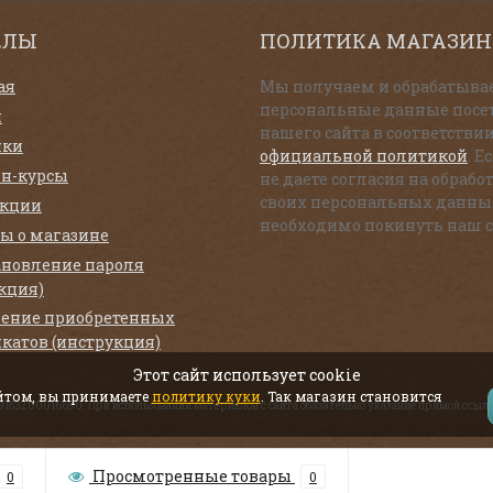
ЕЛЫ
ПОЛИТИКА МАГАЗИН
ая
Мы получаем и обрабатыва
персональные данные посе
и
нашего сайта в соответствии
нки
официальной политикой
. Е
н-курсы
не даете согласия на обрабо
своих персональных данны
екции
необходимо покинуть наш с
ы о магазине
ановление пароля
кция)
ение приобретенных
катов (инструкция)
Этот сайт использует cookie
айтом, вы принимаете
политику куки
. Так магазин становится
319183200016690. При использовании материалов с сайта обязательно указание прямой ссылк
Просмотренные товары
0
0