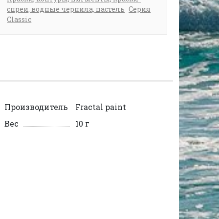
спреи, водные чернила, пастель
Серия
Classic
Производитель
Fractal paint
Вес
10 г