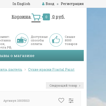
In English
Вход
Регистрация
Корзина
0 руб.
0
омент-
Доступные
Свыше
оставка
способы
8000
он,
оплаты
товаров
чта РФ,
ДЭК
зывы о магазине
ила, пастель
Сухие краски Fractal Paint
Следующий товар
Артикул:
10035013