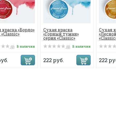
 краска «Бордо»
Сухая краска
Сухая к
 «Classic»
«Горный туман»
«Лесной
серия «Classic»
«Classic
В наличии
В наличии
(0)
(0)
руб.
222 руб.
222 ру