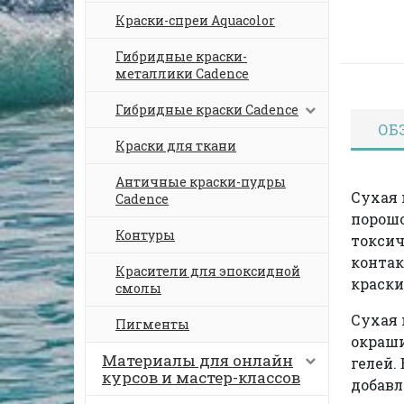
Краски-спреи Aquacolor
Гибридные краски-
металлики Cadence
Гибридные краски Cadence
ОБ
Краски для ткани
Античные краски-пудры
Сухая 
Cadence
порошо
Контуры
токсич
контак
Красители для эпоксидной
краски
смолы
Сухая 
Пигменты
окраши
Материалы для онлайн
гелей.
курсов и мастер-классов
добавл