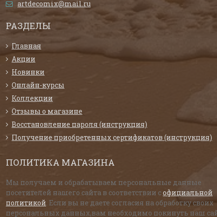
artdecomix@mail.ru
РАЗДЕЛЫ
Главная
Акции
Новинки
Онлайн-курсы
Коллекции
Отзывы о магазине
Восстановление пароля (инструкция)
Получение приобретенных сертификатов (инструкция)
ПОЛИТИКА МАГАЗИНА
Мы получаем и обрабатываем персональные данные
посетителей нашего сайта в соответствии с
официальной
политикой
. Если вы не даете согласия на обработку своих
персональных данных,вам необходимо покинуть наш сай