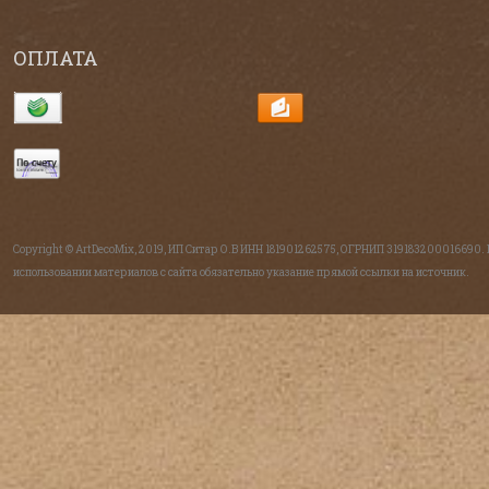
ОПЛАТА
Copyright © ArtDecoMix, 2019, ИП Ситар О.В ИНН 181901262575, ОГРНИП 319183200016690.
использовании материалов с сайта обязательно указание прямой ссылки на источник.