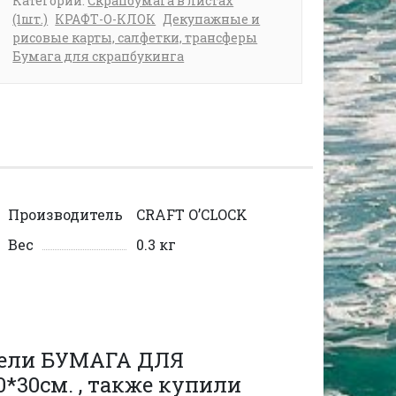
Категории:
Скрапбумага в листах
(1шт.)
КРАФТ-О-КЛОК
Декупажные и
рисовые карты, салфетки, трансферы
Бумага для скрапбукинга
Производитель
CRAFT O’CLOCK
Вес
0.3 кг
рели БУМАГА ДЛЯ
30см. , также купили