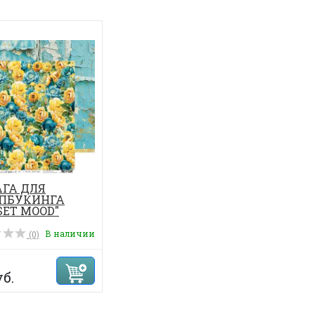
ГА ДЛЯ
ПБУКИНГА
SET MOOD"
см.
В наличии
(0)
уб.