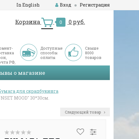
In English
Вход
Регистрация
Корзина
0 руб.
0
омент-
Доступные
Свыше
оставка
способы
8000
он,
оплаты
товаров
чта РФ,
ДЭК
зывы о магазине
Бумага для скрапбукинга
SET MOOD" 30*30см.
Следующий товар