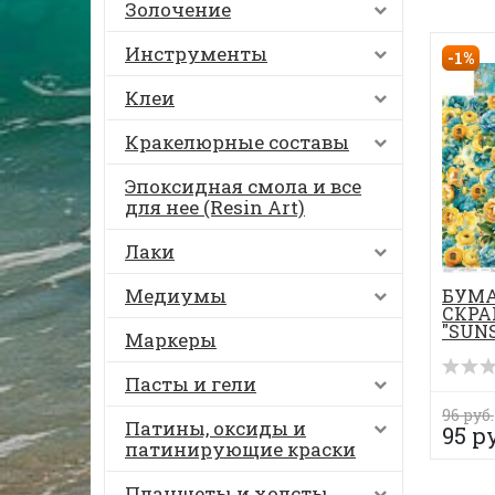
Золочение
Инструменты
-1%
Клеи
Кракелюрные составы
Эпоксидная смола и все
для нее (Resin Art)
Лаки
Медиумы
БУМА
СКРА
"SUN
Маркеры
30*30
Пасты и гели
96 руб.
Патины, оксиды и
95 р
патинирующие краски
Планшеты и холсты