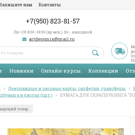
Напишите нам
Контакты
+7(950) 823-81-57
Пн—Сб 8:00—18:00 (вр.мск.), Вс - выходной
artdecomix@mail.ru
М
д
Оз
По
С
и
Новинки
Онлайн-курсы
Коллекции
От
я
Декупажные и рисовые карты, салфетки, трансферы
пбумага в листах (1шт.)
БУМАГА ДЛЯ СКРАПБУКИНГА "SUN
ыдущий товар