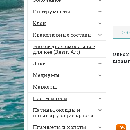
Инструменты
Клеи
ОБ
Кракелюрные составы
Эпоксидная смола и все
для нее (Resin Art)
Описан
штампо
Лаки
Медиумы
Маркеры
Пасты и гели
Патины, оксиды и
патинирующие краски
Планшеты и холсты
-0%