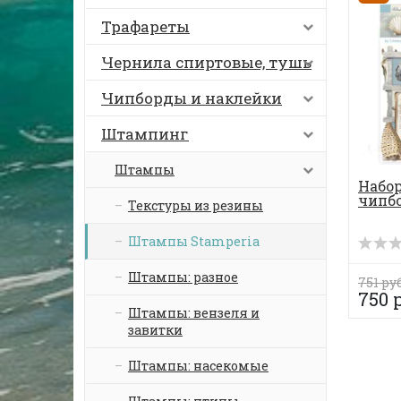
Трафареты
Чернила спиртовые, тушь
Чипборды и наклейки
Штампинг
Штампы
Набор
чипбо
Текстуры из резины
Штампы Stamperia
Штампы: разное
751 руб
750 
Штампы: вензеля и
завитки
Штампы: насекомые