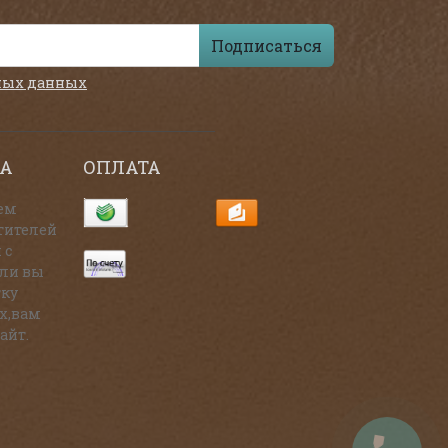
Подписаться
ных данных
А
ОПЛАТА
ем
тителей
 с
сли вы
тку
х,вам
айт.