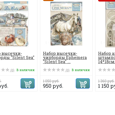
 высечки-
Набор высечки-
Набор 
рды "Silent Sea"
чипборды Ephemera
штампов
"Silent Sea" ...
14*18см. 
В наличии
В наличии
(0)
(0)
.
1 050 руб.
1 360 руб.
руб.
950 руб.
1 150 р