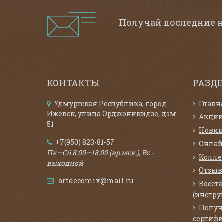
Получай последние 
КОНТАКТЫ
РАЗД
Удмуртская Республика, город
Главн
Ижевск, улица Орджоникидзе, дом
Акци
51
Нови
+7(950) 823-81-57
Онлай
Пн—Сб 8:00—18:00 (вр.мск.), Вс -
Колл
выходной
Отзыв
artdecomix@mail.ru
Восст
(инстру
Получ
сертифи