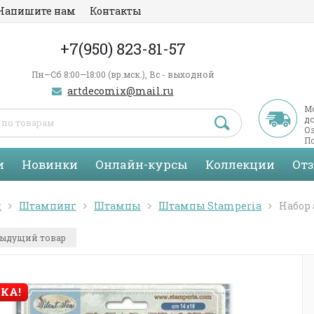
Напишите нам
Контакты
+7(950) 823-81-57
Пн—Сб 8:00—18:00 (вр.мск.), Вс - выходной
artdecomix@mail.ru
М
д
Оз
По
С
и
Новинки
Онлайн-курсы
Коллекции
От
я
Штампинг
Штампы
Штампы Stamperia
Набор 
ыдущий товар
КА!