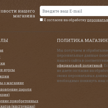
новости нашего
магазина
Я согласен на обработку
персональ
ЕЛЫ
ПОЛИТИКА МАГАЗИН
ая
Мы получаем и обрабатыва
персональные данные посе
и
нашего сайта в соответствии
нки
официальной политикой
. Е
н-курсы
не даете согласия на обрабо
своих персональных данны
екции
необходимо покинуть наш с
ы о магазине
ановление пароля
кция)
ение приобретенных
катов (инструкция)