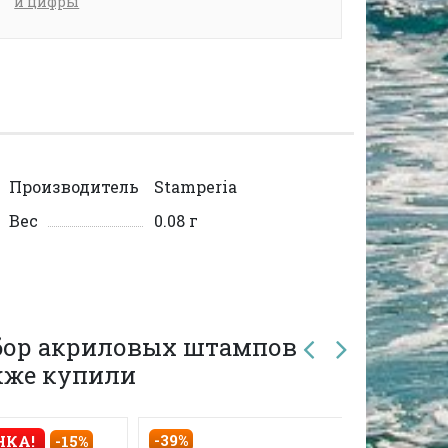
и цифры
Производитель
Stamperia
Вес
0.08 г
абор акриловых штампов
также купили
-39%
НКА!
-15%
СКИДКА