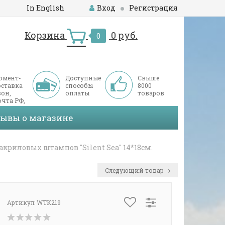
In English
Вход
Регистрация
Корзина
0 руб.
0
омент-
Доступные
Свыше
оставка
способы
8000
он,
оплаты
товаров
чта РФ,
ДЭК
зывы о магазине
акриловых штампов "Silent Sea" 14*18см.
Следующий товар
Артикул:
WTK219