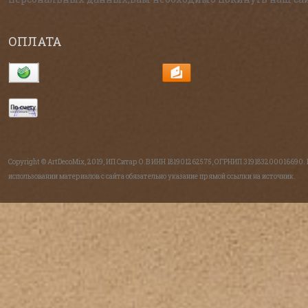
ОПЛАТА
Copyright © ArtDecoMix, 2019, ИП Ситар О.В ИНН 181901262575, ОГРНИП 319183200016690.
использовании материалов с сайта обязательно указание прямой ссылки на источник.