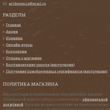
artdecomix@mail.ru
РАЗДЕЛЫ
Главная
Акции
Новинки
Онлайн-курсы
Коллекции
Отзывы о магазине
Восстановление пароля (инструкция)
Получение приобретенных сертификатов (инструкция)
ПОЛИТИКА МАГАЗИНА
Мы получаем и обрабатываем персональные данные
посетителей нашего сайта в соответствии с
официальной
политикой
. Если вы не даете согласия на обработку своих
персональных данных,вам необходимо покинуть наш сай