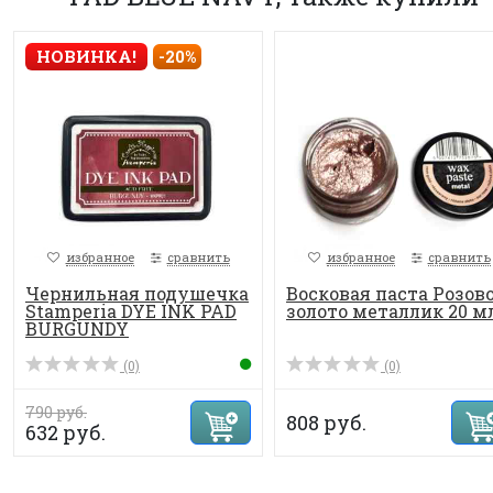
НОВИНКА!
-20%
избранное
сравнить
избранное
сравнить
Чернильная подушечка
Восковая паста Розов
Stamperia DYE INK PAD
золото металлик 20 м
BURGUNDY
(0)
(0)
790 руб.
808 руб.
632 руб.