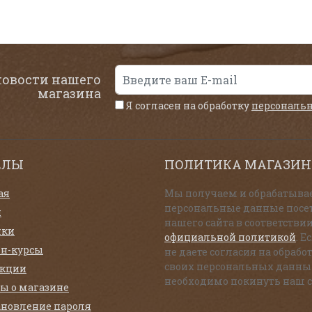
новости нашего
магазина
Я согласен на обработку
персональ
ЕЛЫ
ПОЛИТИКА МАГАЗИН
ая
Мы получаем и обрабатыва
персональные данные посе
и
нашего сайта в соответствии
нки
официальной политикой
. Е
н-курсы
не даете согласия на обрабо
своих персональных данны
екции
необходимо покинуть наш с
ы о магазине
ановление пароля