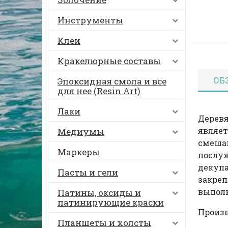
Инструменты
Клеи
Кракелюрные составы
ОБ
Эпоксидная смола и все
для нее (Resin Art)
Лаки
Деревя
являет
Медиумы
смешан
Маркеры
послуж
декупа
Пасты и гели
закреп
выполн
Патины, оксиды и
патинирующие краски
Произв
Планшеты и холсты