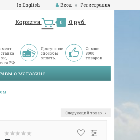
In English
Вход
Регистрация
Корзина
0 руб.
0
омент-
Доступные
Свыше
оставка
способы
8000
он,
оплаты
товаров
чта РФ,
ДЭК
зывы о магазине
цом
Следующий товар