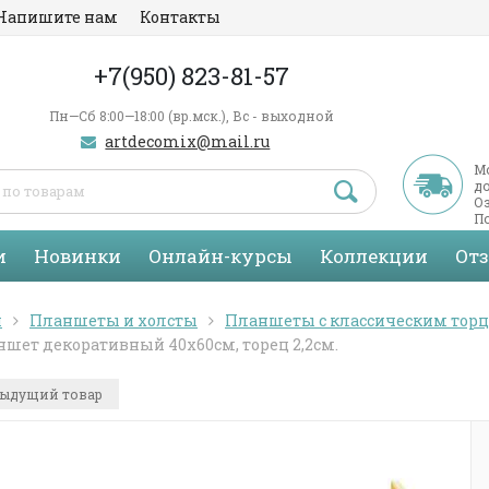
Напишите нам
Контакты
+7(950) 823-81-57
Пн—Сб 8:00—18:00 (вр.мск.), Вс - выходной
artdecomix@mail.ru
М
д
Оз
По
С
и
Новинки
Онлайн-курсы
Коллекции
От
я
Планшеты и холсты
Планшеты с классическим тор
шет декоративный 40х60см, торец 2,2см.
ыдущий товар