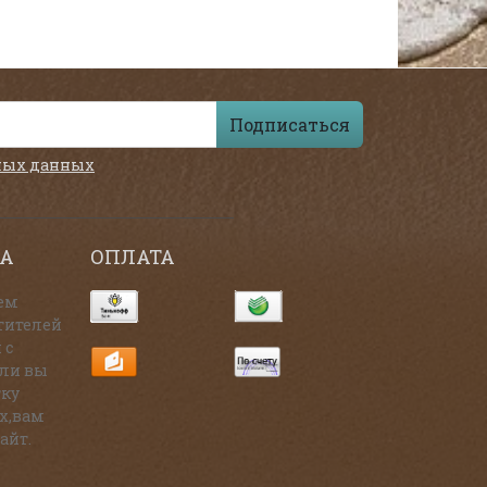
Подписаться
ных данных
А
ОПЛАТА
ем
тителей
 с
сли вы
тку
х,вам
айт.