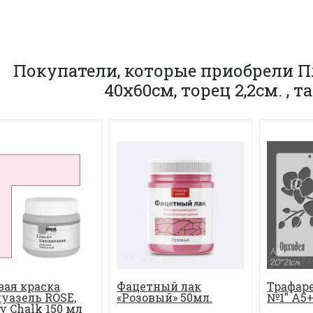
Покупатели, которые приобрели 
40х60см, торец 2,2см. , 
ая краска
Фацетный лак
Трафар
уазель ROSE,
«Розовый» 50мл.
№1" А5
y Chalk 150 мл