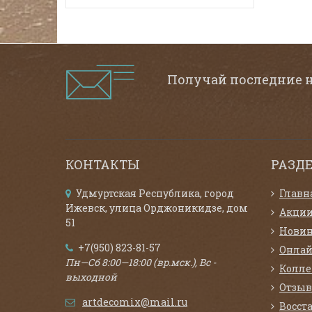
Получай последние 
КОНТАКТЫ
РАЗД
Удмуртская Республика, город
Главн
Ижевск, улица Орджоникидзе, дом
Акци
51
Нови
+7(950) 823-81-57
Онлай
Пн—Сб 8:00—18:00 (вр.мск.), Вс -
Колл
выходной
Отзыв
artdecomix@mail.ru
Восст