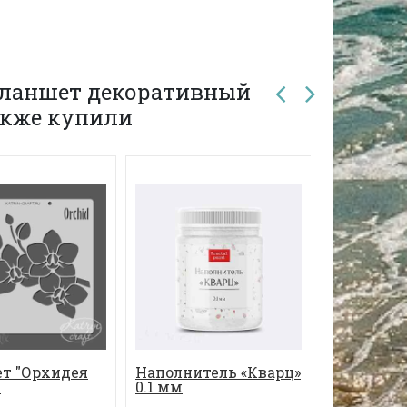
Планшет декоративный
также купили
ет "Орхидея
Наполнитель «Кварц»
+
0.1 мм