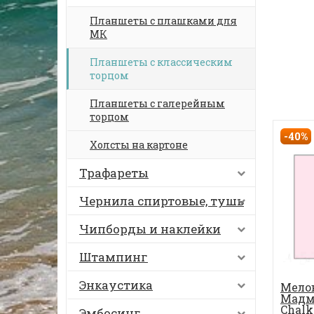
Планшеты с плашками для
МК
Планшеты с классическим
торцом
Планшеты с галерейным
торцом
-40%
Холсты на картоне
Трафареты
Чернила спиртовые, тушь
Чипборды и наклейки
Штампинг
Энкаустика
Мелов
Мадм
Chalk
Эмбосинг