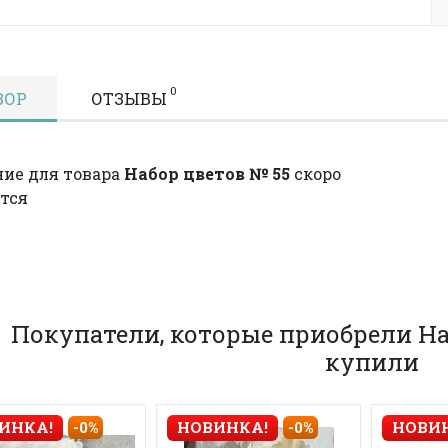
0
ЗОР
ОТЗЫВЫ
ие для товара
Набор цветов № 55
скоро
тся
Покупатели, которые приобрели На
купили
ИНКА!
-0%
НОВИНКА!
-0%
НОВИ