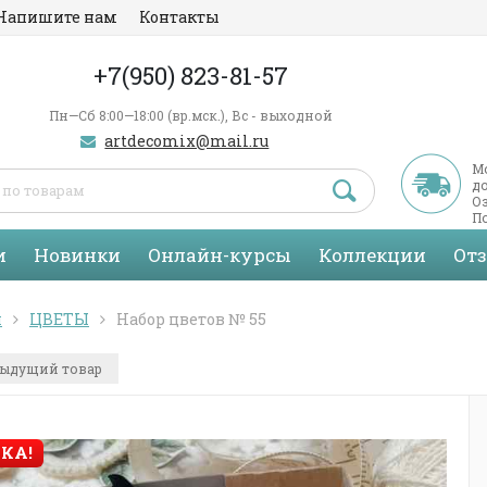
Напишите нам
Контакты
+7(950) 823-81-57
Пн—Сб 8:00—18:00 (вр.мск.), Вс - выходной
artdecomix@mail.ru
М
д
Оз
По
С
и
Новинки
Онлайн-курсы
Коллекции
От
я
ЦВЕТЫ
Набор цветов № 55
ыдущий товар
КА!