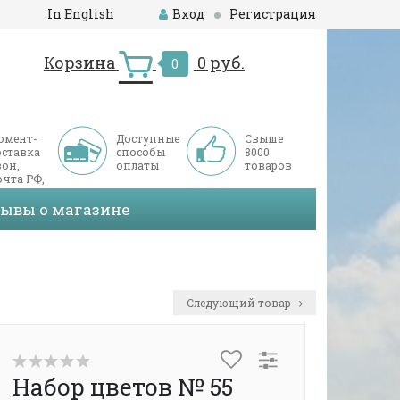
In English
Вход
Регистрация
Корзина
0 руб.
0
омент-
Доступные
Свыше
оставка
способы
8000
он,
оплаты
товаров
чта РФ,
ДЭК
зывы о магазине
Следующий товар
Набор цветов № 55