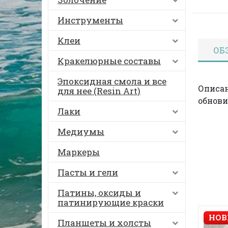
Инструменты
Клеи
ОБ
Кракелюрные составы
Эпоксидная смола и все
Описан
для нее (Resin Art)
обнови
Лаки
Медиумы
Маркеры
Пасты и гели
Патины, оксиды и
патинирующие краски
НОВ
Планшеты и холсты