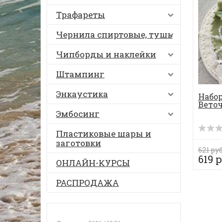
Трафареты
Чернила спиртовые, тушь
Чипборды и наклейки
Штампинг
Энкаустика
Набор
Вето
Эмбосинг
Пластиковые шары и
заготовки
621 руб
619 р
ОНЛАЙН-КУРСЫ
РАСПРОДАЖА