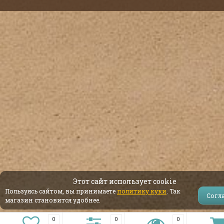
Этот сайт использует cookie
Пользуясь сайтом, вы принимаете
политику куки
. Так
Согл
магазин становится удобнее.
0
0
0