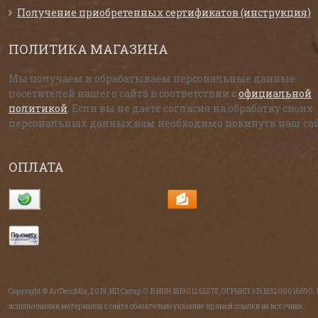
Получение приобретенных сертификатов (инструкция)
ПОЛИТИКА МАГАЗИНА
Мы получаем и обрабатываем персональные данные
посетителей нашего сайта в соответствии с
официальной
политикой
. Если вы не даете согласия на обработку своих
персональных данных,вам необходимо покинуть наш сай
ОПЛАТА
Copyright © ArtDecoMix, 2019, ИП Ситар О.В ИНН 181901262575, ОГРНИП 319183200016690.
использовании материалов с сайта обязательно указание прямой ссылки на источник.