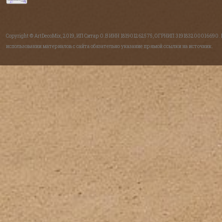
Copyright © ArtDecoMix, 2019, ИП Ситар О.В ИНН 181901262575, ОГРНИП 319183200016690.
использовании материалов с сайта обязательно указание прямой ссылки на источник.