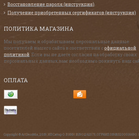
Восстановление пароля (инструкция)
Получение приобретенных сертификатов (инструкция)
ПОЛИТИКА МАГАЗИНА
Мы получаем и обрабатываем персональные данные
посетителей нашего сайта в соответствии с
официальной
политикой
. Если вы не даете согласия на обработку своих
персональных данных,вам необходимо покинуть наш сай
ОПЛАТА
Copyright © ArtDecoMix, 2019, ИП Ситар О.В ИНН 181901262575, ОГРНИП 319183200016690.