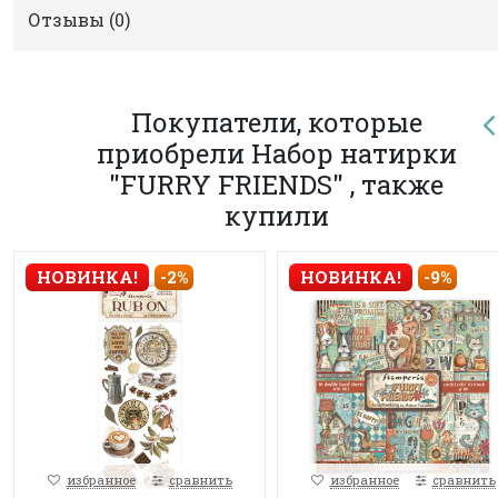
Отзывы (
0
)
Покупатели, которые
приобрели Набор натирки
"FURRY FRIENDS" , также
купили
НОВИНКА!
-2%
НОВИНКА!
-9%
избранное
сравнить
избранное
сравнить