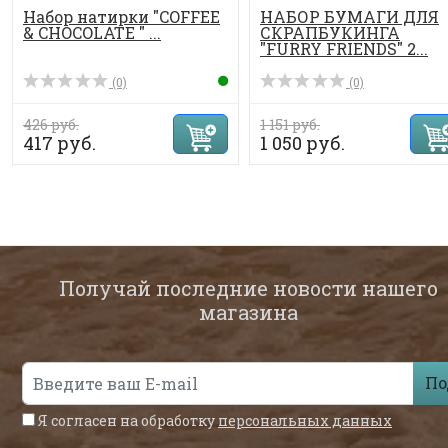
Набор натирки "COFFEE
НАБОР БУМАГИ ДЛЯ
& CHOCOLATE " ...
СКРАПБУКИНГА
"FURRY FRIENDS" 2...
(0)
(0)
426 руб.
1 151 руб.
417 руб.
1 050 руб.
Получай последние новости нашего
магазина
По
Я согласен на обработку
персональных данных