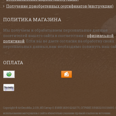
Получение приобретенных сертификатов (инструкция)
ПОЛИТИКА МАГАЗИНА
Мы получаем и обрабатываем персональные данные
посетителей нашего сайта в соответствии с
официальной
политикой
. Если вы не даете согласия на обработку своих
персональных данных,вам необходимо покинуть наш сай
ОПЛАТА
Copyright © ArtDecoMix, 2019, ИП Ситар О.В ИНН 181901262575, ОГРНИП 319183200016690.
использовании материалов с сайта обязательно указание прямой ссылки на источник.