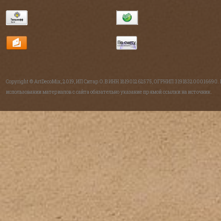
Copyright © ArtDecoMix, 2019, ИП Ситар О.В ИНН 181901262575, ОГРНИП 319183200016690.
использовании материалов с сайта обязательно указание прямой ссылки на источник.