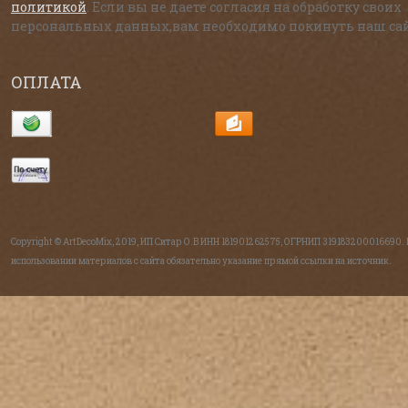
политикой
. Если вы не даете согласия на обработку своих
персональных данных,вам необходимо покинуть наш сай
ОПЛАТА
Copyright © ArtDecoMix, 2019, ИП Ситар О.В ИНН 181901262575, ОГРНИП 319183200016690.
использовании материалов с сайта обязательно указание прямой ссылки на источник.