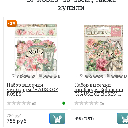
купили
-3%
избранное
сравнить
избранное
сравнить
Набор высечки-
Набор высечки-
чипборды "HAUSE OF
чипборды Ephemera
ROSES"
"HAUSE OF ROSES"...
(0)
(0)
780 руб.
895 руб.
755 руб.