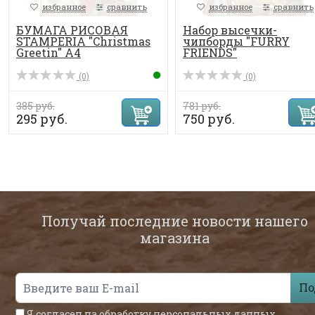
избранное
сравнить
избранное
сравнить
БУМАГА РИСОВАЯ
Набор высечки-
STAMPERIA "Christmas
чипборды "FURRY
Greetin" А4
FRIENDS"
(0)
(0)
385 руб.
781 руб.
295 руб.
750 руб.
Получай последние новости нашего
магазина
По
Я согласен на обработку
персональных данных