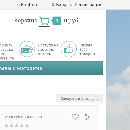
In English
Вход
Регистрация
Корзина
0 руб.
0
омент-
Доступные
Свыше
оставка
способы
8000
он,
оплаты
товаров
чта РФ,
ДЭК
зывы о магазине
Следующий товар
Артикул:
01210031073