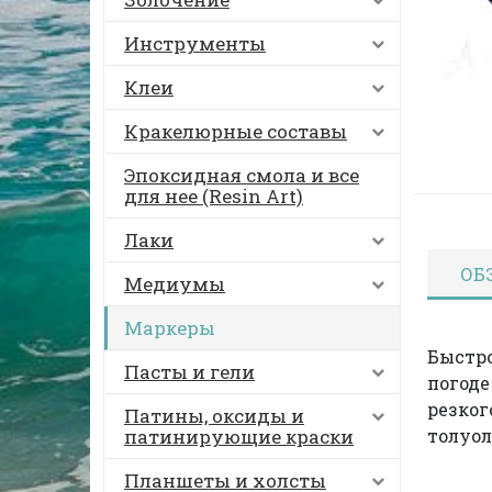
Инструменты
Клеи
Кракелюрные составы
Эпоксидная смола и все
для нее (Resin Art)
Лаки
ОБ
Медиумы
Маркеры
Быстро
Пасты и гели
погоде
резког
Патины, оксиды и
патинирующие краски
толуол
Планшеты и холсты