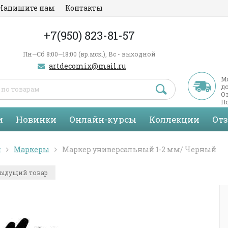
Напишите нам
Контакты
+7(950) 823-81-57
Пн—Сб 8:00—18:00 (вр.мск.), Вс - выходной
artdecomix@mail.ru
М
д
Оз
По
С
и
Новинки
Онлайн-курсы
Коллекции
От
я
Маркеры
Маркер универсальный 1-2 мм/ Черный
ыдущий товар