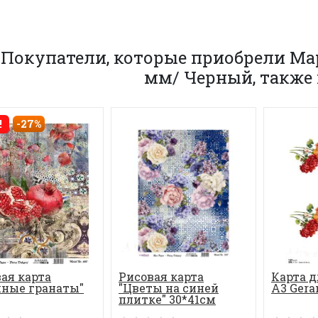
Покупатели, которые приобрели Ма
мм/ Черный, также
!
-27%
ая карта
Рисовая карта
Карта 
пные гранаты"
"Цветы на синей
А3 Gera
плитке" 30*41см