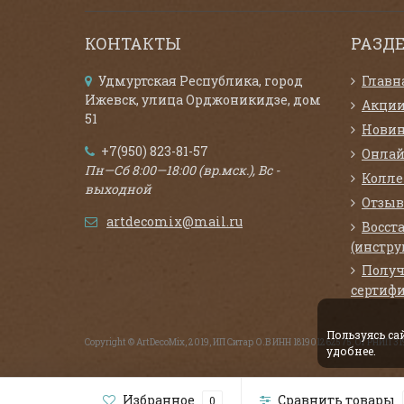
КОНТАКТЫ
РАЗД
Удмуртская Республика, город
Главн
Ижевск, улица Орджоникидзе, дом
Акци
51
Нови
+7(950) 823-81-57
Онлай
Пн—Сб 8:00—18:00 (вр.мск.), Вс -
Колл
выходной
Отзыв
artdecomix@mail.ru
Восст
(инстру
Получ
сертифи
Пользуясь с
Copyright © ArtDecoMix, 2019, ИП Ситар О.В ИНН 181901262575, ОГРНИП 
удобнее.
Избранное
Сравнить товары
0