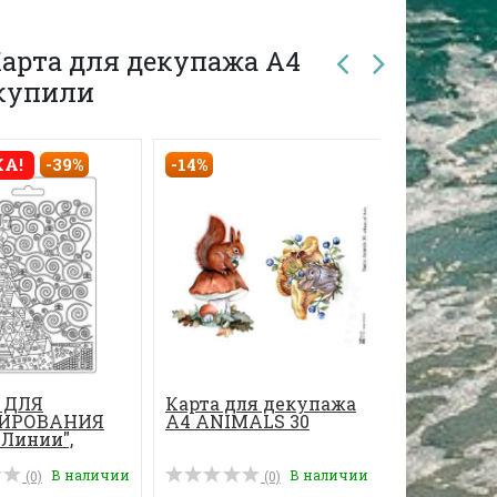
арта для декупажа А4
е купили
-14%
А!
-39%
НОВИНК
 ДЛЯ
Карта для декупажа
Карта дл
ИРОВАНИЯ
А4 ANIMALS 30
А4 New ye
Линии",
 А5
В наличии
В наличии
(0)
(0)