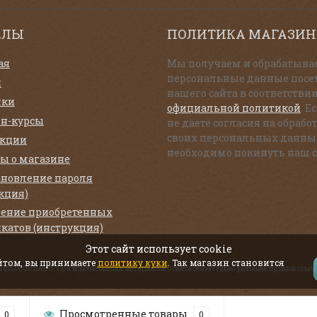
ЕЛЫ
ПОЛИТИКА МАГАЗИН
ая
Мы получаем и обрабатыва
персональные данные посе
и
нашего сайта в соответствии
нки
официальной политикой
. Е
н-курсы
не даете согласия на обрабо
своих персональных данны
екции
необходимо покинуть наш с
ы о магазине
ановление пароля
кция)
ение приобретенных
катов (инструкция)
Этот сайт использует cookie
айтом, вы принимаете
политику куки
. Так магазин становится
319183200016690. При использовании материалов с сайта обязательно указание прямой ссылк
Просмотренные товары
0
0