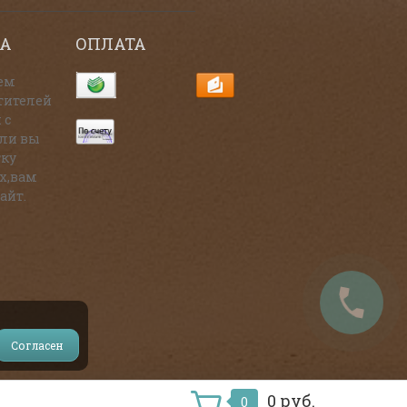
А
ОПЛАТА
ем
тителей
 с
сли вы
тку
х,вам
айт.
Согласен
и на источник.
0 руб.
0