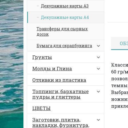
Декупажные карты А3
Декупажные карты А4
Трансферы для сырных
досок
ОБ
Бумага для скрапбукинга
Грунты
Класси
Молды и Глина
60 гр/
позвол
Отливки из пластика
темных
Топпинги, бархатные
Выбра
пудры и глиттеры
ножниц
прикл
ЦВЕТЫ
Заготовки, плитка,
накладки, фурнитура,