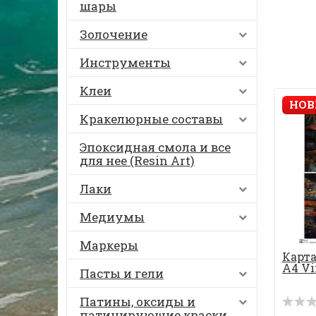
шары
Золочение
Инструменты
Клеи
НОВ
Кракелюрные составы
Эпоксидная смола и все
для нее (Resin Art)
Лаки
Медиумы
Маркеры
Карта
А4 Vi
Пасты и гели
Патины, оксиды и
патинирующие краски