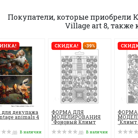
Покупатели, которые приобрели К
Village art 8, такж
ИНКА!
СКИДКА!
-39%
СКИДК
 для декупажа
ФОРМА ДЛЯ
ФОРМА
ntage animals 4
МОДЕЛИРОВАНИЯ
МОДЕЛ
"Фоновый Климт
"Климт 
№2", фор...
формат
В наличии
В наличии
(0)
(0)