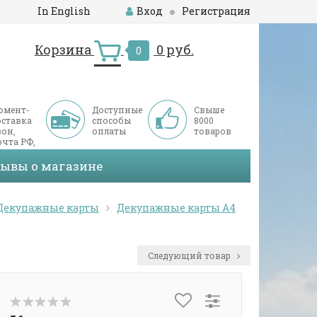
In English
Вход
Регистрация
Корзина
0 руб.
0
омент-
Доступные
Свыше
оставка
способы
8000
он,
оплаты
товаров
чта РФ,
ДЭК
зывы о магазине
Декупажные карты
Декупажные карты А4
Следующий товар