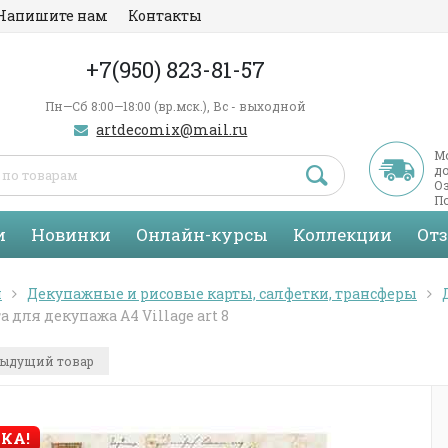
Напишите нам
Контакты
+7(950) 823-81-57
Пн—Сб 8:00—18:00 (вр.мск.), Вс - выходной
artdecomix@mail.ru
М
д
Оз
По
С
и
Новинки
Онлайн-курсы
Коллекции
От
я
Декупажные и рисовые карты, салфетки, трансферы
а для декупажа А4 Village art 8
ыдущий товар
КА!