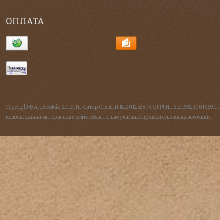
ОПЛАТА
Copyright © ArtDecoMix, 2019, ИП Ситар О.В ИНН 181901262575, ОГРНИП 319183200016690.
использовании материалов с сайта обязательно указание прямой ссылки на источник.