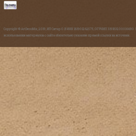
Copyright © ArtDecoMix, 2019, ИП Ситар О.В ИНН 181901262575, ОГРНИП 319183200016690.
использовании материалов с сайта обязательно указание прямой ссылки на источник.