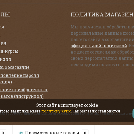
ЕЛЫ
ПОЛИТИКА МАГАЗИН
ая
Мы получаем и обрабатыва
персональные данные посе
и
нашего сайта в соответствии
нки
официальной политикой
. Е
н-курсы
не даете согласия на обрабо
своих персональных данны
екции
необходимо покинуть наш с
ы о магазине
ановление пароля
кция)
ение приобретенных
катов (инструкция)
Этот сайт использует cookie
айтом, вы принимаете
политику куки
. Так магазин становится
319183200016690. При использовании материалов с сайта обязательно указание прямой ссылк
Просмотренные товары
0
0