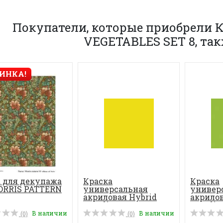
Покупатели, которые приобрели К
VEGETABLES SET 8, та
ИНКА!
 для декупажа
Краска
Краска
ORRIS PATTERN
универсальная
универ
акриловая Hybrid
акрилов
Acrylic 70 мл, цвет...
Acrylic 
В наличии
В наличии
(0)
(0)