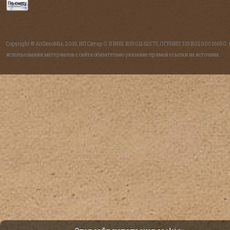
Copyright © ArtDecoMix, 2019, ИП Ситар О.В ИНН 181901262575, ОГРНИП 319183200016690.
использовании материалов с сайта обязательно указание прямой ссылки на источник.