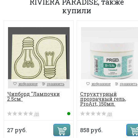
RIVIERA PARADISE, также
купили
избранное
сравнить
избранное
сравнить
Чипборд "Лампочки
Структурный
2.5см"
прозрачный гель,
ProArt, 150мл.
(0)
(0)
27 руб.
858 руб.