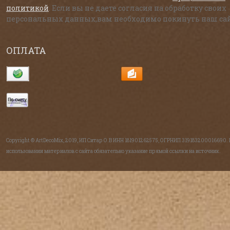
политикой
. Если вы не даете согласия на обработку своих
персональных данных,вам необходимо покинуть наш сай
ОПЛАТА
Copyright © ArtDecoMix, 2019, ИП Ситар О.В ИНН 181901262575, ОГРНИП 319183200016690.
использовании материалов с сайта обязательно указание прямой ссылки на источник.