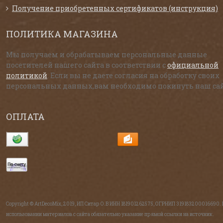
Получение приобретенных сертификатов (инструкция)
ПОЛИТИКА МАГАЗИНА
Мы получаем и обрабатываем персональные данные
посетителей нашего сайта в соответствии с
официальной
политикой
. Если вы не даете согласия на обработку своих
персональных данных,вам необходимо покинуть наш сай
ОПЛАТА
Copyright © ArtDecoMix, 2019, ИП Ситар О.В ИНН 181901262575, ОГРНИП 319183200016690.
использовании материалов с сайта обязательно указание прямой ссылки на источник.