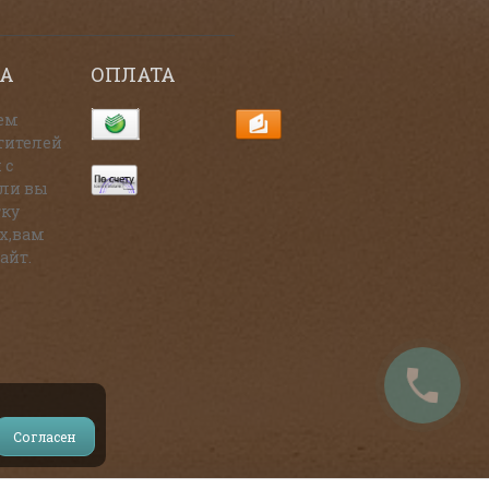
А
ОПЛАТА
ем
тителей
 с
сли вы
тку
х,вам
айт.
Согласен
и на источник.