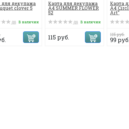
 для декупажа
Карта для декупажа
Карта 
uquet clover 5
А4 SUMMER FLOWER
А4 Circl
52
Art"
В наличии
В наличии
(0)
(0)
.
115 руб.
115 руб.
уб.
99 руб