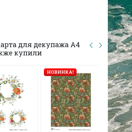
арта для декупажа А4
 также купили
НОВИНКА!
НОВИНК