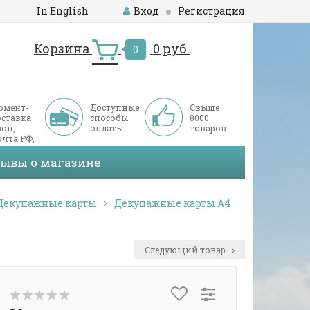
In English
Вход
Регистрация
Корзина
0 руб.
0
омент-
Доступные
Свыше
оставка
способы
8000
он,
оплаты
товаров
чта РФ,
ДЭК
зывы о магазине
Декупажные карты
Декупажные карты А4
Следующий товар