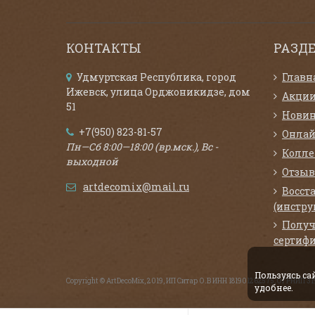
КОНТАКТЫ
РАЗД
Удмуртская Республика, город
Главн
Ижевск, улица Орджоникидзе, дом
Акци
51
Нови
+7(950) 823-81-57
Онлай
Пн—Сб 8:00—18:00 (вр.мск.), Вс -
Колл
выходной
Отзыв
artdecomix@mail.ru
Восст
(инстру
Получ
сертифи
Пользуясь с
Copyright © ArtDecoMix, 2019, ИП Ситар О.В ИНН 181901262575, ОГРНИП 
удобнее.