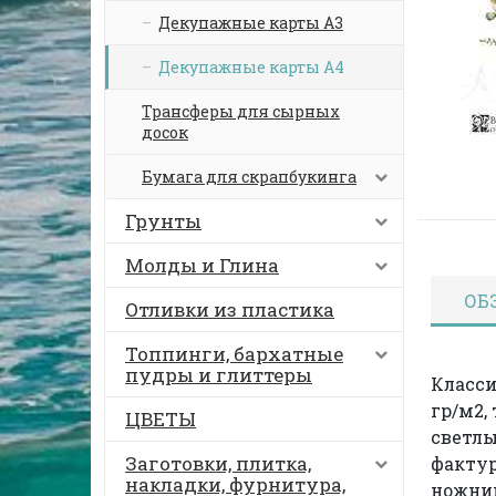
Декупажные карты А3
Декупажные карты А4
Трансферы для сырных
досок
Бумага для скрапбукинга
Грунты
Молды и Глина
ОБ
Отливки из пластика
Топпинги, бархатные
пудры и глиттеры
Класси
гр/м2,
ЦВЕТЫ
светлы
Заготовки, плитка,
факту
накладки, фурнитура,
ножниц