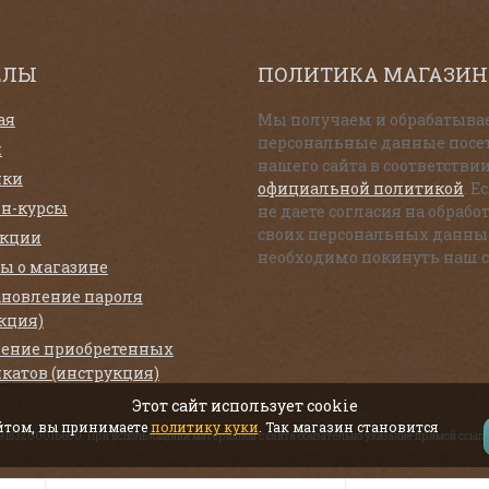
ЕЛЫ
ПОЛИТИКА МАГАЗИН
ая
Мы получаем и обрабатыва
персональные данные посе
и
нашего сайта в соответствии
нки
официальной политикой
. Е
н-курсы
не даете согласия на обрабо
своих персональных данны
екции
необходимо покинуть наш с
ы о магазине
ановление пароля
кция)
ение приобретенных
катов (инструкция)
Этот сайт использует cookie
айтом, вы принимаете
политику куки
. Так магазин становится
319183200016690. При использовании материалов с сайта обязательно указание прямой ссылк