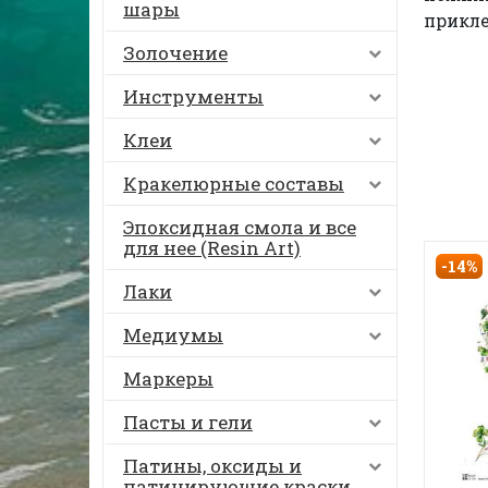
шары
прикле
Золочение
Инструменты
Клеи
Кракелюрные составы
Эпоксидная смола и все
для нее (Resin Art)
-14%
Лаки
Медиумы
Маркеры
Пасты и гели
Патины, оксиды и
патинирующие краски