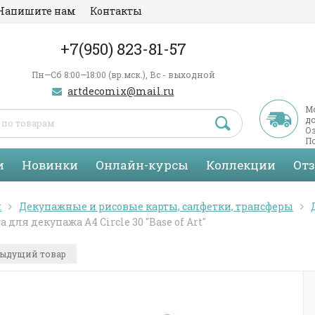
Напишите нам
Контакты
+7(950) 823-81-57
Пн—Сб 8:00—18:00 (вр.мск.), Вс - выходной
artdecomix@mail.ru
М
д
Оз
По
С
и
Новинки
Онлайн-курсы
Коллекции
От
я
Декупажные и рисовые карты, салфетки, трансферы
а для декупажа А4 Circle 30 "Base of Art"
ыдущий товар