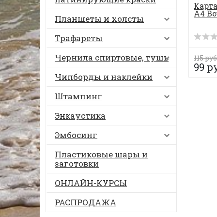
Карта
А4 Bo
Планшеты и холсты
Трафареты
Чернила спиртовые, тушь
115 руб
99 р
Чипборды и наклейки
Штампинг
Энкаустика
Эмбосинг
Пластиковые шары и
заготовки
ОНЛАЙН-КУРСЫ
РАСПРОДАЖА