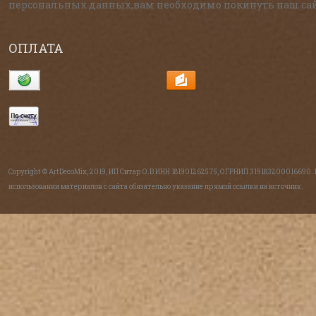
персональных данных,вам необходимо покинуть наш сай
ОПЛАТА
Copyright © ArtDecoMix, 2019, ИП Ситар О.В ИНН 181901262575, ОГРНИП 319183200016690.
использовании материалов с сайта обязательно указание прямой ссылки на источник.