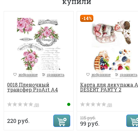
купили
-14%
избранное
сравнить
избранное
сравнить
0018 Пленочный
Карта для декупажа 
трансфер ProArt А4
DESERT PARTY 2
(0)
(0)
115 руб.
220 руб.
99 руб.