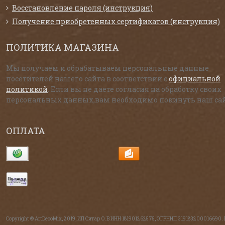
Восстановление пароля (инструкция)
Получение приобретенных сертификатов (инструкция)
ПОЛИТИКА МАГАЗИНА
Мы получаем и обрабатываем персональные данные
посетителей нашего сайта в соответствии с
официальной
политикой
. Если вы не даете согласия на обработку своих
персональных данных,вам необходимо покинуть наш сай
ОПЛАТА
Copyright © ArtDecoMix, 2019, ИП Ситар О.В ИНН 181901262575, ОГРНИП 319183200016690.