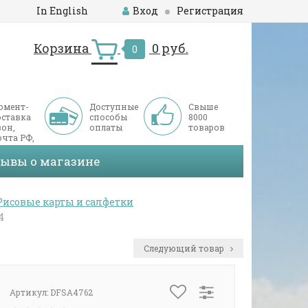
In English
Вход
Регистрация
Корзина
0 руб.
0
омент-
Доступные
Свыше
оставка
способы
8000
он,
оплаты
товаров
чта РФ,
ДЭК
зывы о магазине
Рисовые карты и салфетки
4
Следующий товар
Артикул:
DFSA4762