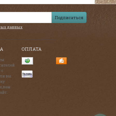
Подписаться
ных данных
А
ОПЛАТА
ем
тителей
 с
сли вы
тку
х,вам
айт.