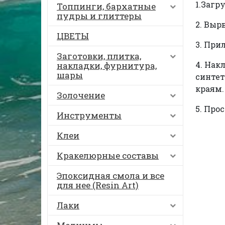
1.Загр
Топпинги, бархатные
пудры и глиттеры
2. Выр
ЦВЕТЫ
3. При
Заготовки, плитка,
4. Нак
накладки, фурнитура,
шары
синтет
краям.
Золочение
5. Про
Инструменты
Клеи
Кракелюрные составы
Эпоксидная смола и все
для нее (Resin Art)
Лаки