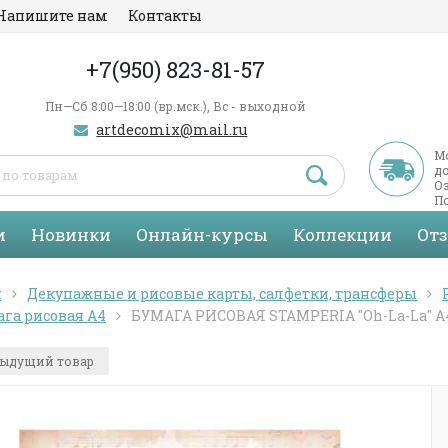
Напишите нам
Контакты
+7(950) 823-81-57
Пн—Сб 8:00—18:00 (вр.мск.), Вс - выходной
artdecomix@mail.ru
М
д
Оз
По
С
и
Новинки
Онлайн-курсы
Коллекции
От
я
Декупажные и рисовые карты, салфетки, трансферы
га рисовая А4
БУМАГА РИСОВАЯ STAMPERIA "Oh-La-La" А
ыдущий товар