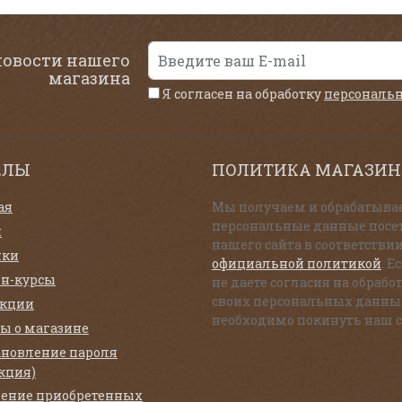
новости нашего
магазина
Я согласен на обработку
персональ
ЕЛЫ
ПОЛИТИКА МАГАЗИН
ая
Мы получаем и обрабатыва
персональные данные посе
и
нашего сайта в соответствии
нки
официальной политикой
. Е
н-курсы
не даете согласия на обрабо
своих персональных данны
екции
необходимо покинуть наш с
ы о магазине
ановление пароля
кция)
ение приобретенных