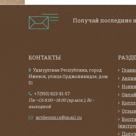
Получай последние 
КОНТАКТЫ
РАЗД
Удмуртская Республика, город
Главн
Ижевск, улица Орджоникидзе, дом
Акци
51
Нови
+7(950) 823-81-57
Онлай
Пн—Сб 8:00—18:00 (вр.мск.), Вс -
Колл
выходной
Отзыв
artdecomix@mail.ru
Восст
(инстру
Получ