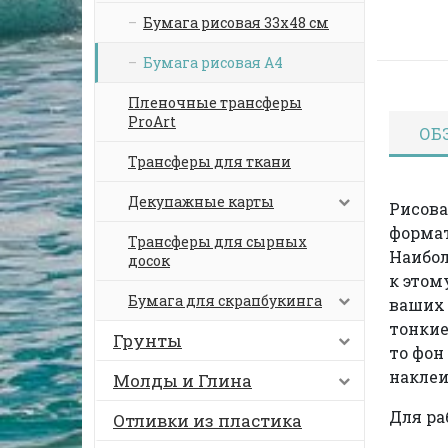
Бумага рисовая 33х48 см
Бумага рисовая А4
Пленочные трансферы
ProArt
ОБ
Трансферы для ткани
Декупажные карты
Рисова
формат
Трансферы для сырных
Наибо
досок
к этом
Бумага для скрапбукинга
ваших 
тонкие
Грунты
то фон
наклеи
Молды и Глина
Для ра
Отливки из пластика