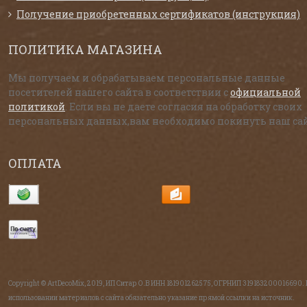
Получение приобретенных сертификатов (инструкция)
ПОЛИТИКА МАГАЗИНА
Мы получаем и обрабатываем персональные данные
посетителей нашего сайта в соответствии с
официальной
политикой
. Если вы не даете согласия на обработку своих
персональных данных,вам необходимо покинуть наш сай
ОПЛАТА
Copyright © ArtDecoMix, 2019, ИП Ситар О.В ИНН 181901262575, ОГРНИП 319183200016690.
использовании материалов с сайта обязательно указание прямой ссылки на источник.